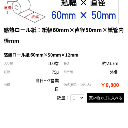
感熱ロール紙：紙幅60mm×直径50mm×紙管内
径mm
感熱ロール紙 60mm×50mm×12mm
100巻
約23.7m
入り数
長さ
75μ
外側
紙厚
印字面
当日～2営業
￥8,800
出荷
価格
(税込・送料込)
日
数量：