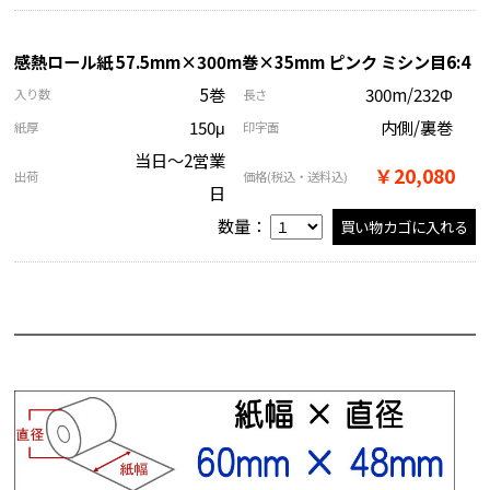
感熱ロール紙 57.5mm×300m巻×35mm ピンク ミシン目6:4
5巻
300m/232Φ
入り数
長さ
150μ
内側/裏巻
紙厚
印字面
当日～2営業
￥20,080
出荷
価格
(税込・送料込)
日
数量：