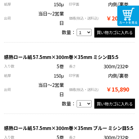
150μ
内側/裏巻
紙厚
印字面
当日～2営業
￥20,080
出荷
価格
(税込・送料込)
日
数量：
感熱ロール紙 57.5mm×300m巻×35mm ミシン目5:5
5巻
300m/232Φ
入り数
長さ
150μ
内側/裏巻
紙厚
印字面
当日～2営業
￥15,890
出荷
価格
(税込・送料込)
日
数量：
感熱ロール紙 57.5mm×300m巻×35mm ブルー ミシン目5:5
5巻
300m/232Φ
入り数
長さ