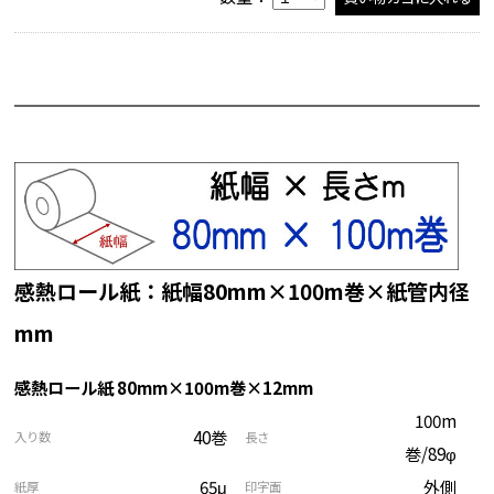
感熱ロール紙：紙幅80mm×100m巻×紙管内径
mm
感熱ロール紙 80mm×100m巻×12mm
100m
40巻
入り数
長さ
巻/89φ
65μ
外側
紙厚
印字面