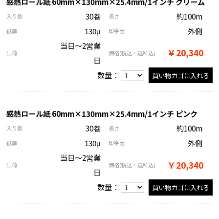
感熱ロール紙 60mm×130mm×25.4mm/1インチ クリーム
30巻
約100m
入り数
長さ
130μ
外側
紙厚
印字面
当日～2営業
￥20,340
出荷
価格
(税込・送料込)
日
数量：
感熱ロール紙 60mm×130mm×25.4mm/1インチ ピンク
30巻
約100m
入り数
長さ
130μ
外側
紙厚
印字面
当日～2営業
￥20,340
出荷
価格
(税込・送料込)
日
数量：