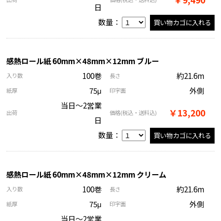
日
数量：
感熱ロール紙 60mm×48mm×12mm ブルー
100巻
約21.6m
入り数
長さ
75μ
外側
紙厚
印字面
当日～2営業
￥13,200
出荷
価格
(税込・送料込)
日
数量：
感熱ロール紙 60mm×48mm×12mm クリーム
100巻
約21.6m
入り数
長さ
75μ
外側
紙厚
印字面
当日～2営業