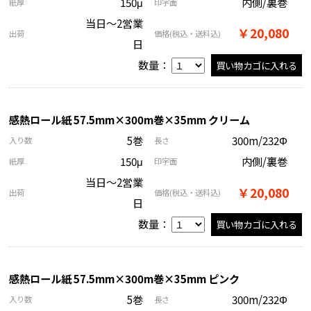
150μ
内側/裏巻
紙厚
印字面
当日～2営業
￥20,080
出荷
価格
(税込・送料込)
日
数量：
感熱ロール紙 57.5mm×300m巻×35mm クリーム
5巻
300m/232Φ
入り数
長さ
150μ
内側/裏巻
紙厚
印字面
当日～2営業
￥20,080
出荷
価格
(税込・送料込)
日
数量：
感熱ロール紙 57.5mm×300m巻×35mm ピンク
5巻
300m/232Φ
入り数
長さ