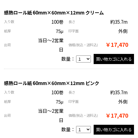
感熱ロール紙 60mm×60mm×12mm クリーム
100巻
約35.7m
入り数
長さ
75μ
外側
紙厚
印字面
当日～2営業
￥17,470
出荷
価格
(税込・送料込)
日
数量：
感熱ロール紙 60mm×60mm×12mm ピンク
100巻
約35.7m
入り数
長さ
75μ
外側
紙厚
印字面
当日～2営業
￥17,470
出荷
価格
(税込・送料込)
日
数量：