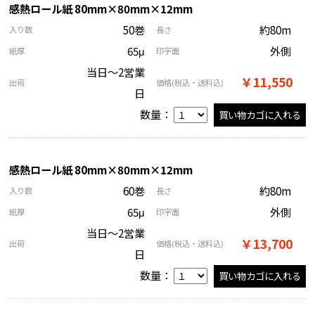
感熱ロール紙 80mm×80mm×12mm
50巻
約80m
入り数
長さ
65μ
外側
紙厚
印字面
当日～2営業
￥11,550
出荷
価格
(税込・送料込)
日
数量：
感熱ロール紙 80mm×80mm×12mm
60巻
約80m
入り数
長さ
65μ
外側
紙厚
印字面
当日～2営業
￥13,700
出荷
価格
(税込・送料込)
日
数量：