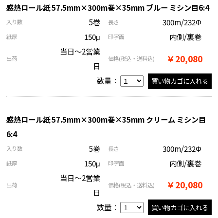
感熱ロール紙 57.5mm×300m巻×35mm ブルー ミシン目6:4
5巻
300m/232Φ
入り数
長さ
150μ
内側/裏巻
紙厚
印字面
当日～2営業
￥20,080
出荷
価格
(税込・送料込)
日
数量：
感熱ロール紙 57.5mm×300m巻×35mm クリーム ミシン目
6:4
5巻
300m/232Φ
入り数
長さ
150μ
内側/裏巻
紙厚
印字面
当日～2営業
￥20,080
出荷
価格
(税込・送料込)
日
数量：