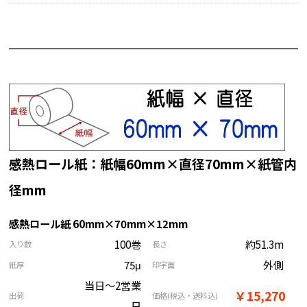
感熱ロール紙：紙幅60mm×直径70mm×紙管内
径mm
感熱ロール紙 60mm×70mm×12mm
100巻
約51.3m
入り数
長さ
75μ
外側
紙厚
印字面
当日～2営業
￥15,270
出荷
価格
(税込・送料込)
日