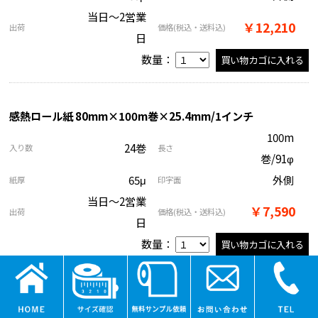
当日～2営業
￥12,210
出荷
価格
(税込・送料込)
日
数量：
感熱ロール紙 80mm×100m巻×25.4mm/1インチ
100m
24巻
入り数
長さ
巻/91φ
65μ
外側
紙厚
印字面
当日～2営業
￥7,590
出荷
価格
(税込・送料込)
日
数量：
感熱ロール紙 80mm×100m巻×25.4mm/1インチ