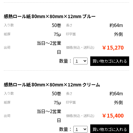
感熱ロール紙 80mm×80mm×12mm ブルー
50巻
約64m
入り数
長さ
75μ
外側
紙厚
印字面
当日～2営業
￥15,270
出荷
価格
(税込・送料込)
日
数量：
感熱ロール紙 80mm×80mm×12mm クリーム
50巻
約64m
入り数
長さ
75μ
外側
紙厚
印字面
当日～2営業
￥15,400
出荷
価格
(税込・送料込)
日
数量：