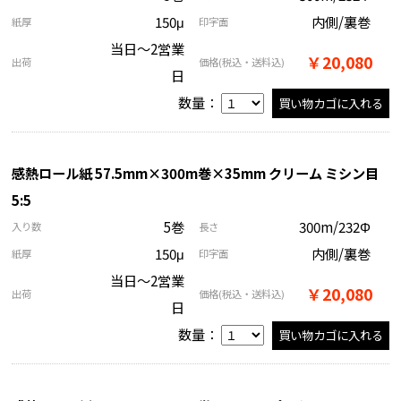
150μ
内側/裏巻
紙厚
印字面
当日～2営業
￥20,080
出荷
価格
(税込・送料込)
日
数量：
感熱ロール紙 57.5mm×300m巻×35mm クリーム ミシン目
5:5
5巻
300m/232Φ
入り数
長さ
150μ
内側/裏巻
紙厚
印字面
当日～2営業
￥20,080
出荷
価格
(税込・送料込)
日
数量：