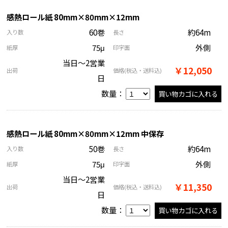
感熱ロール紙 80mm×80mm×12mm
60巻
約64m
入り数
長さ
75μ
外側
紙厚
印字面
当日～2営業
￥12,050
出荷
価格
(税込・送料込)
日
数量：
感熱ロール紙 80mm×80mm×12mm 中保存
50巻
約64m
入り数
長さ
75μ
外側
紙厚
印字面
当日～2営業
￥11,350
出荷
価格
(税込・送料込)
日
数量：