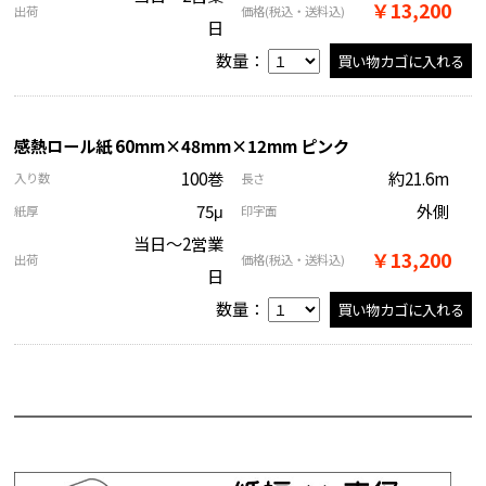
￥13,200
出荷
価格
(税込・送料込)
日
数量：
感熱ロール紙 60mm×48mm×12mm ピンク
100巻
約21.6m
入り数
長さ
75μ
外側
紙厚
印字面
当日～2営業
￥13,200
出荷
価格
(税込・送料込)
日
数量：