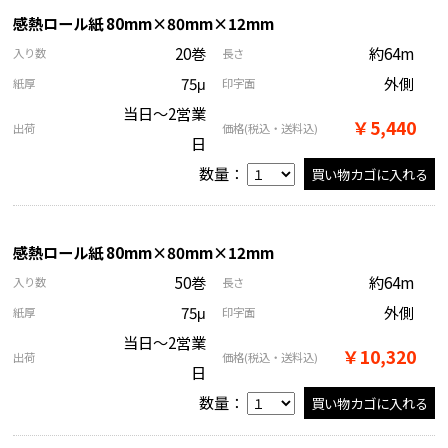
感熱ロール紙 80mm×80mm×12mm
20巻
約64m
入り数
長さ
75μ
外側
紙厚
印字面
当日～2営業
￥5,440
出荷
価格
(税込・送料込)
日
数量：
感熱ロール紙 80mm×80mm×12mm
50巻
約64m
入り数
長さ
75μ
外側
紙厚
印字面
当日～2営業
￥10,320
出荷
価格
(税込・送料込)
日
数量：