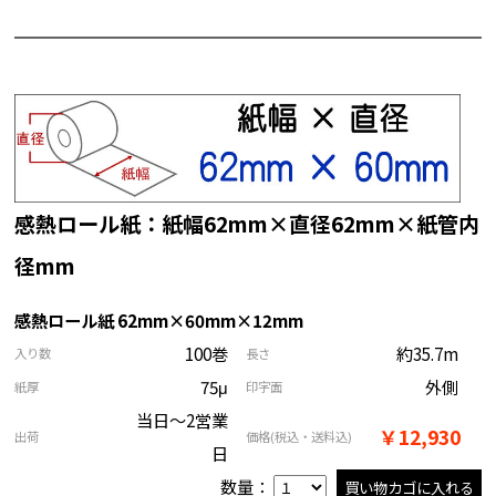
感熱ロール紙：紙幅62mm×直径62mm×紙管内
径mm
感熱ロール紙 62mm×60mm×12mm
100巻
約35.7m
入り数
長さ
75μ
外側
紙厚
印字面
当日～2営業
￥12,930
出荷
価格
(税込・送料込)
日
数量：