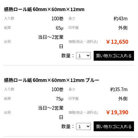
感熱ロール紙 60mm×60mm×12mm
100巻
約43m
入り数
長さ
65μ
外側
紙厚
印字面
当日～2営業
￥12,650
出荷
価格
(税込・送料込)
日
数量：
感熱ロール紙 60mm×60mm×12mm ブルー
100巻
約35.7m
入り数
長さ
75μ
外側
紙厚
印字面
当日～2営業
￥19,390
出荷
価格
(税込・送料込)
日
数量：