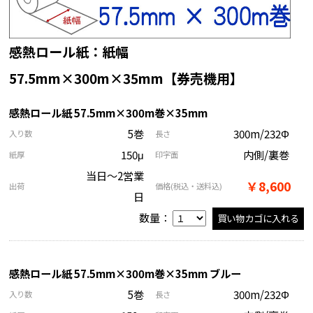
感熱ロール紙：紙幅
57.5mm×300m×35mm【券売機用】
感熱ロール紙 57.5mm×300m巻×35mm
5巻
300m/232Φ
入り数
長さ
150μ
内側/裏巻
紙厚
印字面
当日～2営業
￥8,600
出荷
価格
(税込・送料込)
日
数量：
感熱ロール紙 57.5mm×300m巻×35mm ブルー
5巻
300m/232Φ
入り数
長さ