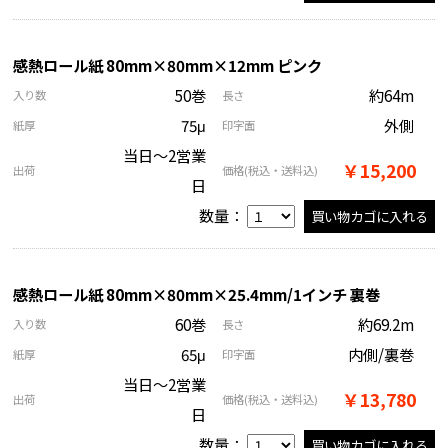
感熱ロール紙 80mm×80mm×12mm ピンク
50巻
約64m
入り数
長さ
75μ
外側
紙厚
印字面
当日～2営業
￥15,200
出荷
価格
(税込・送料込)
日
数量：
感熱ロール紙 80mm×80mm×25.4mm/1インチ 裏巻
60巻
約69.2m
入り数
長さ
65μ
内側/裏巻
紙厚
印字面
当日～2営業
￥13,780
出荷
価格
(税込・送料込)
日
数量：