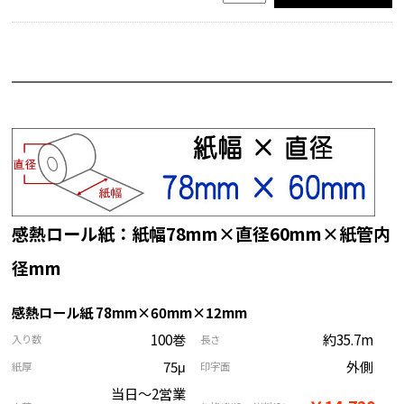
感熱ロール紙：紙幅78mm×直径60mm×紙管内
径mm
感熱ロール紙 78mm×60mm×12mm
100巻
約35.7m
入り数
長さ
75μ
外側
紙厚
印字面
当日～2営業