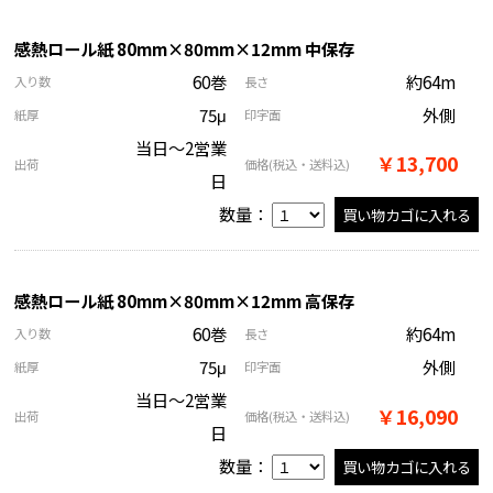
感熱ロール紙 80mm×80mm×12mm 中保存
60巻
約64m
入り数
長さ
75μ
外側
紙厚
印字面
当日～2営業
￥13,700
出荷
価格
(税込・送料込)
日
数量：
感熱ロール紙 80mm×80mm×12mm 高保存
60巻
約64m
入り数
長さ
75μ
外側
紙厚
印字面
当日～2営業
￥16,090
出荷
価格
(税込・送料込)
日
数量：