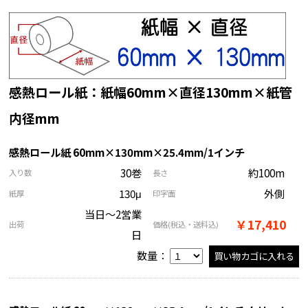
感熱ロール紙：紙幅60mm×直径130mm×紙管
内径mm
感熱ロール紙 60mm×130mm×25.4mm/1インチ
30巻
約100m
入り数
長さ
130μ
外側
紙厚
印字面
当日～2営業
￥17,410
出荷
価格
(税込・送料込)
日
数量：