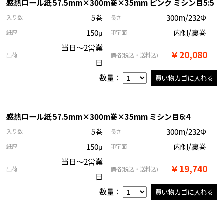
感熱ロール紙 57.5mm×300m巻×35mm ピンク ミシン目5:5
5巻
300m/232Φ
入り数
長さ
150μ
内側/裏巻
紙厚
印字面
当日～2営業
￥20,080
出荷
価格
(税込・送料込)
日
数量：
感熱ロール紙 57.5mm×300m巻×35mm ミシン目6:4
5巻
300m/232Φ
入り数
長さ
150μ
内側/裏巻
紙厚
印字面
当日～2営業
￥19,740
出荷
価格
(税込・送料込)
日
数量：