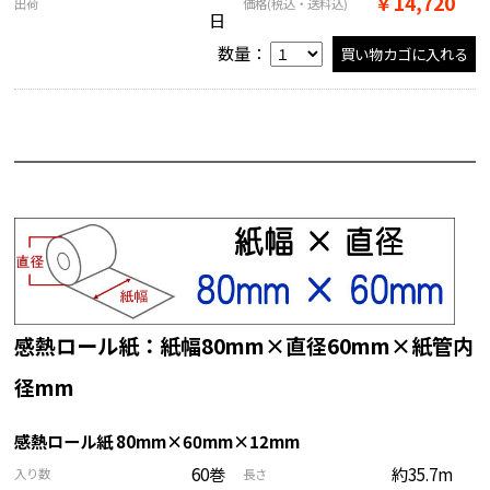
￥14,720
出荷
価格
(税込・送料込)
日
数量：
感熱ロール紙：紙幅80mm×直径60mm×紙管内
径mm
感熱ロール紙 80mm×60mm×12mm
60巻
約35.7m
入り数
長さ