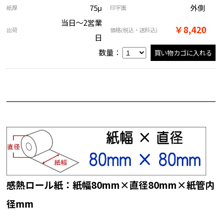
75μ
外側
紙厚
印字面
当日～2営業
￥8,420
出荷
価格
(税込・送料込)
日
数量：
感熱ロール紙：紙幅80mm×直径80mm×紙管内
径mm