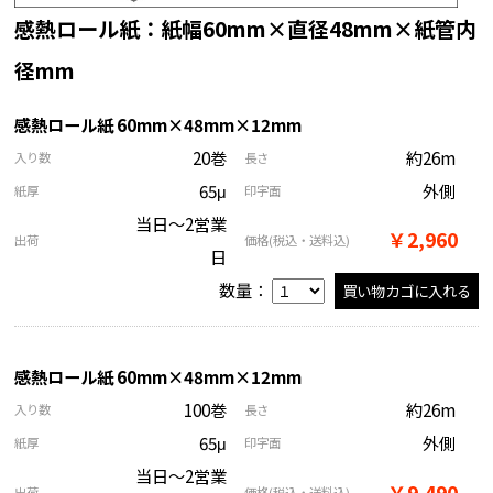
感熱ロール紙：紙幅60mm×直径48mm×紙管内
径mm
感熱ロール紙 60mm×48mm×12mm
20巻
約26m
入り数
長さ
65μ
外側
紙厚
印字面
当日～2営業
￥2,960
出荷
価格
(税込・送料込)
日
数量：
感熱ロール紙 60mm×48mm×12mm
100巻
約26m
入り数
長さ
65μ
外側
紙厚
印字面
当日～2営業
￥9,490
出荷
価格
(税込・送料込)