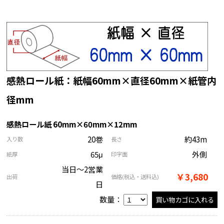
感熱ロール紙：紙幅60mm×直径60mm×紙管内
径mm
感熱ロール紙 60mm×60mm×12mm
20巻
約43m
入り数
長さ
65μ
外側
紙厚
印字面
当日～2営業
￥3,680
出荷
価格
(税込・送料込)
日
数量：