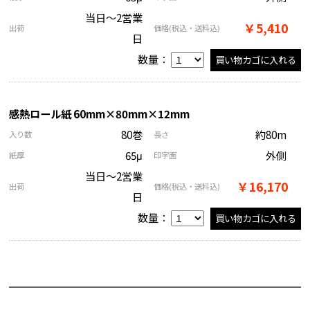
当日～2営業
￥5,410
出荷
価格
(税込・送料込)
日
数量：
感熱ロール紙 60mm×80mm×12mm
80巻
約80m
入り数
長さ
65μ
外側
紙厚
印字面
当日～2営業
￥16,170
出荷
価格
(税込・送料込)
日
数量：