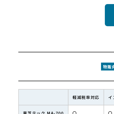
物販
軽減税率対応
イ
東芝テック MA-700
〇
〇