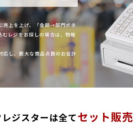
に売上を上げ、「金額→部門ボタ
込むレジをお探しの場合は、物販
対応し、膨大な商品点数のお会計
セット販
クレジスターは全て