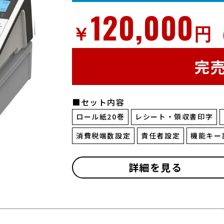
120,000
￥
円
完
■セット内容
ロール紙20巻
レシート・領収書印字
消費税端数設定
責任者設定
機能キー
詳細を見る