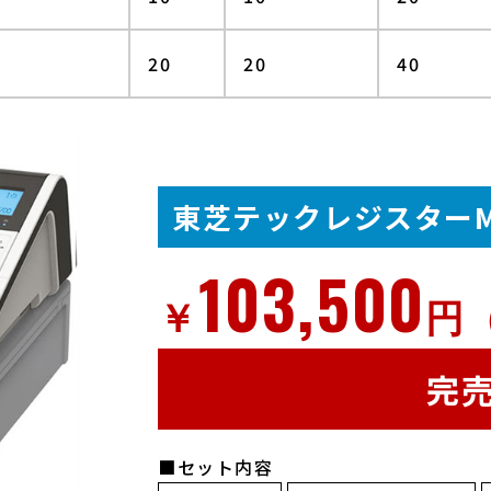
20
20
40
東芝テックレジスターM
103,500
￥
円
完
■セット内容