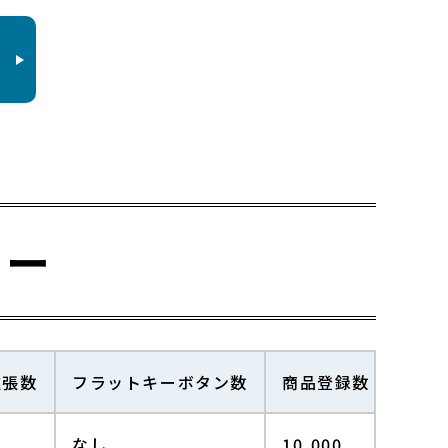
ター
拡張数
フラットキーボタン数
商品登録数
レシ
なし
10,000
2