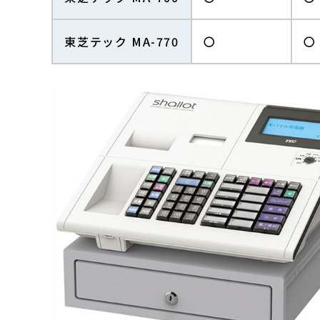
東芝テック MA-770
〇
〇