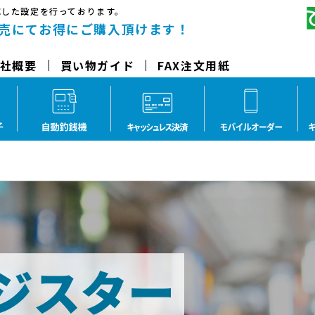
応した設定を行っております。
ストア
売にてお得にご購入頂けます！
社概要
買い物ガイド
FAX注文用紙
ジスター
クローバー電子レジスター
自動釣銭機
キャッシュレス決済
モバ