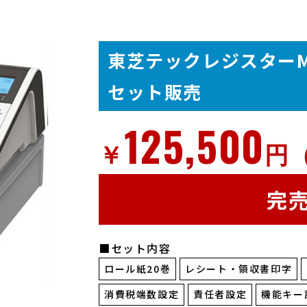
東芝テックレジスターMA
セット販売
125,500
￥
円
完
■セット内容
ロール紙20巻
レシート・領収書印字
消費税端数設定
責任者設定
機能キー